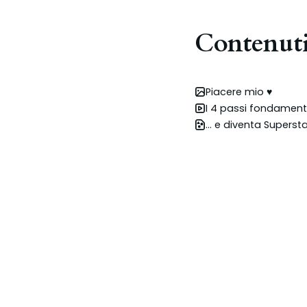
Contenut
Piacere mio ♥
I 4 passi fondament
... e diventa Superst