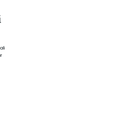
i
ali
ar